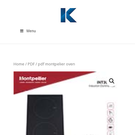
Menu
Home
/
PDF
/ pdf montpelier oven