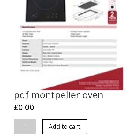
pdf montpelier oven
£
0.00
pdf
Add to cart
montpelier
oven